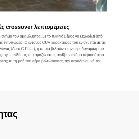
ς crossover λεπτομέρειες
 σχήμα του αμαξώματος, με το πλαϊνό μέρος να ξεχωρίζει από
τις εντυπώσεις. Ο έντονος CUV χαρακτήρας του ενισχύεται με τις
λώνας (Aero C-Pillar), η οποία βελτιώνει την αεροδυναμική του
l gray επενδύσεις του αμαξώματος τονίζουν ακόμα περισσότερο
 ενισχύει τη ροή του αέρα βελτιώνοντας την αεροδυναμική του
ητας