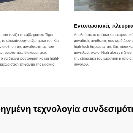
Εντυπωσιακές πλευρικέ
που τονίζει το εμβληματικό Tiger
Απολαύστε το φρέσκο και εκφραστικό
 το ολοκαίνουργιο εξωτερικό του Kia
μοναδικές αντιθέσεις που κερδίζουν 
ην αίσθηση της μοναδικότητας που
high-tech διχρωμίες της 3ης πίσω κο
αι γυαλιστερές διακοσμητικές
μοντέλου, ενώ οι High glossy ή Stee
o να δείχνει φουτουριστικό και hight-
την εξαιρετική του εμφάνιση η οποία
διαχωριστική επιφάνεια της μάσκας
συνόλου.
ηγμένη τεχνολογία συνδεσιμότ