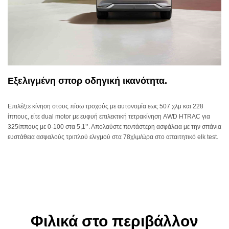
Εξελιγμένη σπορ οδηγική ικανότητα.
Επιλέξτε κίνηση στους πίσω τροχούς με αυτονομία εως 507 χλμ και 228
ίππους, είτε dual motor με ευφυή επιλεκτική τετρακίνηση AWD HTRAC για
325ίππους με 0-100 στα 5,1’’. Απολαύστε πεντάστερη ασφάλεια με την σπάνια
ευστάθεια ασφαλούς τριπλού ελιγμού στα 78χλμ/ώρα στο απαιτητικό elk test.
Φιλικά στο περιβάλλον