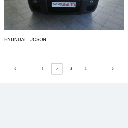
HYUNDAI TUCSON
1
3
4
2